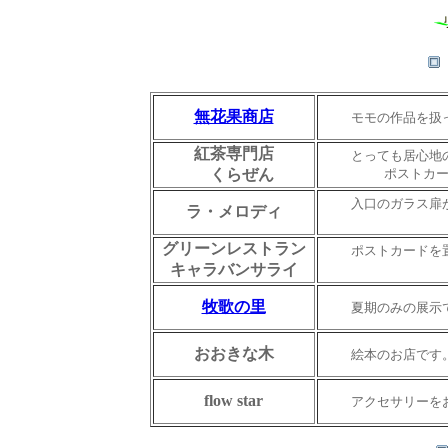
無花果商店
モモの作品を扱
紅茶専門店
とっても居心地
くらぜん
ポストカード、ア
入口のガラス扉
ラ・メロディ
ポストカ
グリーンレストラン
ポストカードを
キャラバンサライ
kaa-ba企
牧歌の里
夏期のみの展示
おおきな木
絵本のお店です
flow star
アクセサリーを